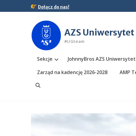
Skip
Dołącz do nas!
to
content
AZS Uniwersytet
#UGteam
Sekcje
JohnnyBros AZS Uniwersytet
Zarząd na kadencję 2026-2028
AMP Te
Search