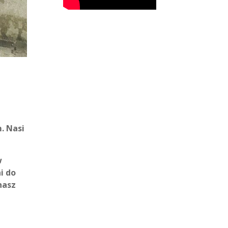
. Nasi
w
i do
nasz