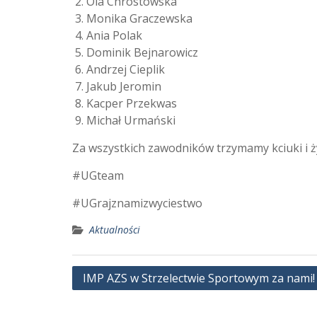
Ola Chrostowska
Monika Graczewska
Ania Polak
Dominik Bejnarowicz
Andrzej Cieplik
Jakub Jeromin
Kacper Przekwas
Michał Urmański
Za wszystkich zawodników trzymamy kciuki i ż
#UGteam
#UGrajznamizwyciestwo
Aktualności
Nawigacja
IMP AZS w Strzelectwie Sportowym za nami!
wpisu